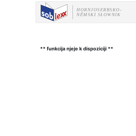
HORNJOSERBSKO-
NĚMSKI SŁOWNIK
** funkcija njeje k dispoziciji **